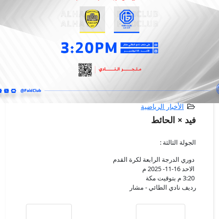
الأخبار الرياضية
فيد × الحائط
الجولة الثالثة :
دوري الدرجة الرابعة لكرة القدم
‏ الاحد 16-11- 2025 م
‏ 3:20 م بتوقيت مكة
‏رديف نادي الطائي - مشار
Previous article: نهاية المباراة فيــد X الحائـط
Next article: ‏المباراة الثانية - دوري الدرجة الرابعة
السابق
التالي