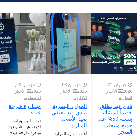
حزيران 22,
حزيران 08,
حزيران 08,
2026
الأخبار
2026
الأخبار
2026
الأخبار
التجارية
الإدارية
الاجتماعية
نادي فيد يطلق
الموارد البشرية
مبــادرة فـرحة
خصماً استثنائياً
بنادي فيد تحتفي
عيــد
بنسبة 50% على
بعيد الأضحى
نفذت المسؤولية
جميع منتجات
المبارك
الاجتماعية بنادي فيد
المتجر
مبادرة «فرحة عيد»
أقامت إدارة الموارد