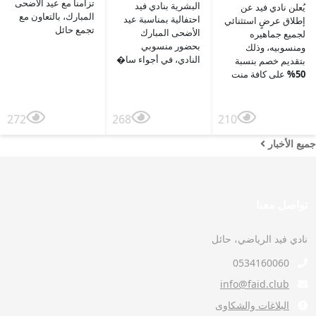
تزامناً مع عيد الأضحى
البشرية بنادي فيد
يُعلن نادي فيد عن
المبارك، بالتعاون مع
احتفالية بمناسبة عيد
إطلاق عرضٍ استثنائي
تجمع حائل
الأضحى المبارك
لجميع جماهيره
بحضور منسوبي
ومنسوبيه، وذلك
النادي، في أجواء سا�
بتقديم خصم بنسبة
50%
على كافة منت
272
268
210
جميع الأخبار
تواصل معنا
نادي فيد الرياضي، حائل
0534160060
info@faid.club
البلاغات والشكاوى