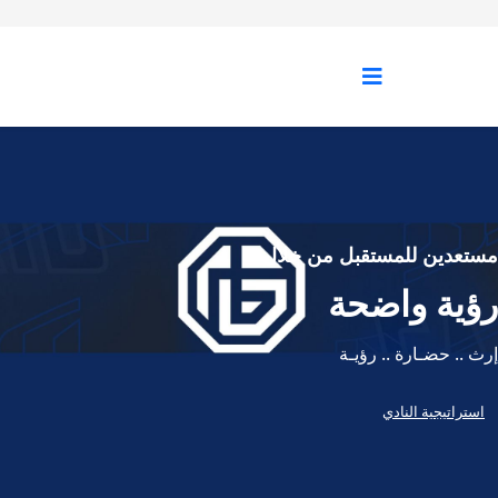
مستعدين للمستقبل من خلال
رؤية واضحة
إرث .. حضـارة .. رؤيـة
استراتيجية النادي